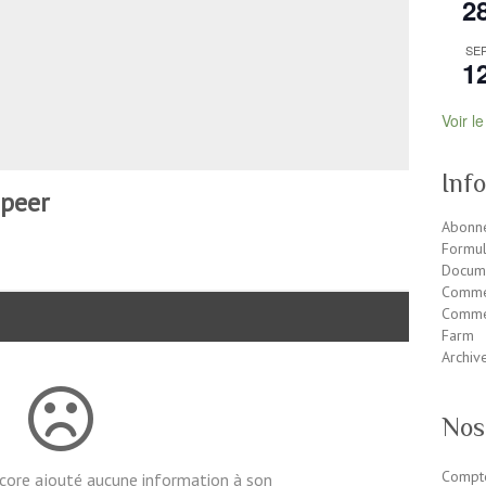
2
SE
1
Voir l
Inf
Speer
Abonne
Formul
Docum
Comme
Commen
Farm
Archiv
Nos
Compte
encore ajouté aucune information à son