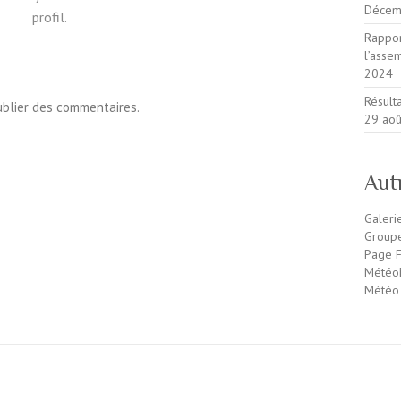
Décem
profil.
Rappor
l’ass
2024
Résult
ublier des commentaires.
29 ao
Aut
Galeri
Group
Page F
MétéoM
Météo