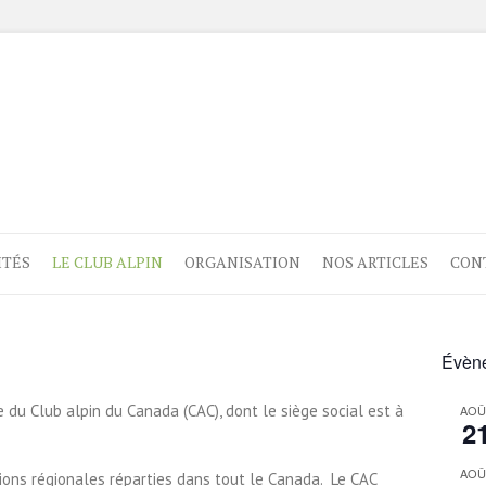
ITÉS
LE CLUB ALPIN
ORGANISATION
NOS ARTICLES
CON
Évène
 du Club alpin du Canada (CAC), dont le siège social est à
AOÛ
2
AOÛ
tions régionales réparties dans tout le Canada. Le CAC