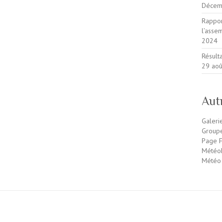
Décem
Rappor
l’ass
2024
Résult
29 ao
Aut
Galeri
Group
Page F
MétéoM
Météo