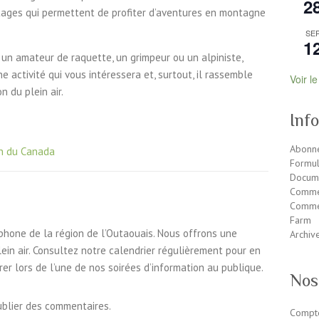
2
ntages qui permettent de profiter d’aventures en montagne
SE
1
 un amateur de raquette, un grimpeur ou un alpiniste,
 activité qui vous intéressera et, surtout, il rassemble
Voir l
 du plein air.
Inf
Abonne
in du Canada
Formul
Docum
Comme
Commen
Farm
phone de la région de l’Outaouais. Nous offrons une
Archiv
lein air. Consultez notre calendrier régulièrement pour en
er lors de l’une de nos soirées d’information au publique.
Nos
ublier des commentaires.
Compte