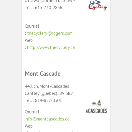
Ottawa (Ontario) K1S 3W9
Tél. : 613-730-2856
Courriel
:
thecyclery@rogers.com
Web
:
http://www.thecyclery.ca
Mont Cascade
448, ch. Mont-Cascades
Cantley (Québec) J8V 3B2
Tél. : 819-827-0301
Courriel :
info@montcascades.ca
Web