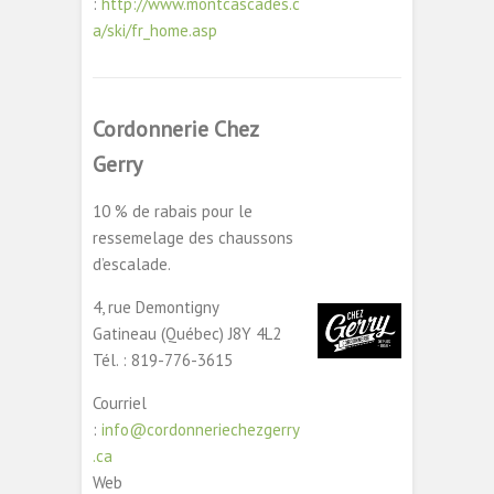
:
http://www.montcascades.c
a/ski/fr_home.asp
Cordonnerie Chez
Gerry
10 % de rabais pour le
ressemelage des chaussons
d’escalade.
4, rue Demontigny
Gatineau (Québec) J8Y 4L2
Tél. : 819-776-3615
Courriel
:
info@cordonneriechezgerry
.ca
Web