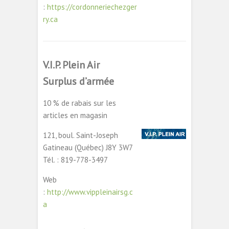
:
https://cordonneriechezger
ry.ca
V.I.P. Plein Air
Surplus d’armée
10 % de rabais sur les
articles en magasin
121, boul. Saint-Joseph
Gatineau (Québec) J8Y 3W7
Tél. : 819-778-3497
Web
:
http://www.vippleinairsg.c
a