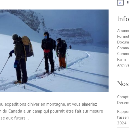
I
N
o
t
Inf
i
c
e
Abonne
Formul
Docum
Comme
Commen
Farm
Archiv
Nos
Compte
Décem
ou expéditions d’hiver en montagne, et vous aimeriez
n du Canada a un camp qui pourrait être fait sur mesure
Rappor
l’ass
esse aux futurs…
2024