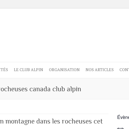
ITÉS
LE CLUB ALPIN
ORGANISATION
NOS ARTICLES
CON
rocheuses canada club alpin
Évène
en montagne dans les rocheuses cet