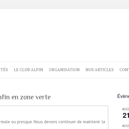
ITÉS
LE CLUB ALPIN
ORGANISATION
NOS ARTICLES
CON
Évène
fin en zone verte
AOÛ
2
 normale ou presque. Nous devons continuer de maintenir la
AOÛ