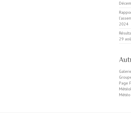
Décem
Rappor
l’ass
2024
Résult
29 ao
Aut
Galeri
Group
Page F
MétéoM
Météo