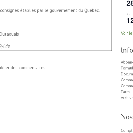
2
 consignes établies par le gouvernement du Québec.
SE
1
Voir l
 Outaouais
Sylvie
Inf
Abonne
ublier des commentaires.
Formul
Docum
Comme
Commen
Farm
Archiv
Nos
Compte