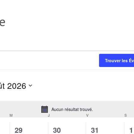
e
Trouver les É
ût 2026
Aucun résultat trouvé.
N
M
MERCREDI
J
JEUDI
V
VENDREDI
S
SAM
o
t
0
0
0
0
29
30
31
1
i